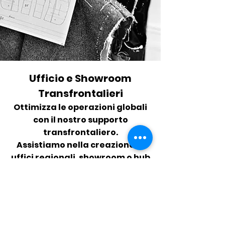
Ufficio e Showroom
Transfrontalieri
Ottimizza le operazioni globali
con il nostro supporto
transfrontaliero.
Assistiamo nella creazione di
uffici regionali, showroom o hub
logistici in Europa e in Asia,
unendo la conoscenza dei
mercati locali con l’eccellenza
del design italiano per
realizzare spazi dedicati sia