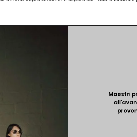
Maestri p
all’ava
proveni