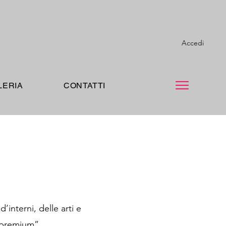
Accedi
LERIA
CONTATTI
’interni, delle arti e
e premium”.