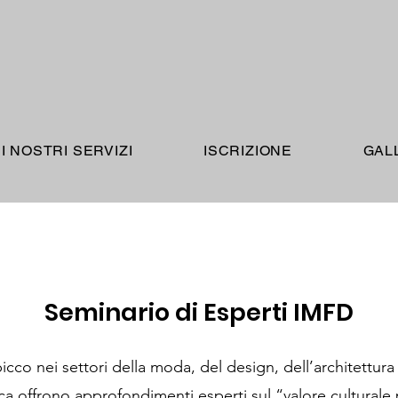
I NOSTRI SERVIZI
ISCRIZIONE
GAL
Seminario di Esperti IMFD
cco nei settori della moda, del design, dell’architettura d
ca offrono approfondimenti esperti sul “valore cultural