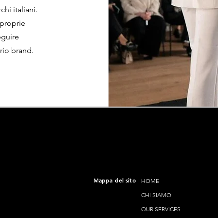
hi italiani.
proprie
eguire
rio brand.
Mappa del sito
HOME
CHI SIAMO
OUR SERVICES