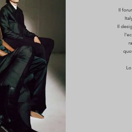
Il for
Ita
Il desi
l’e
r
quot
Lo