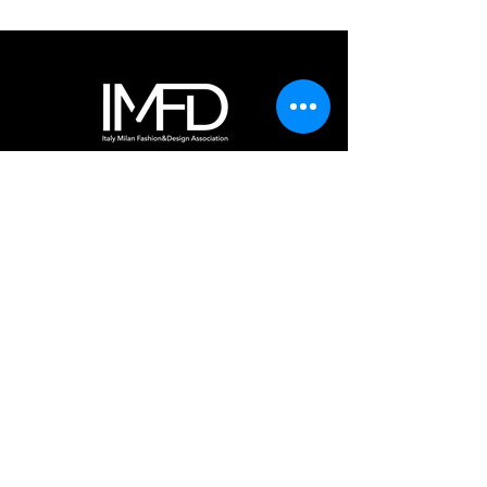
Sede centrale
Via Borgonuovo, 4
20121 Milan, Italy
Scrivici
info@imfd.it
Seguici sui social media
IMFD | Via Borgonuovo, 4 - 20121 Milano - Italia