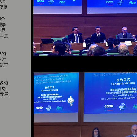
览会
贸促
和企
理事
多尼
中意
界的
在时
流平
多边
自身
发展