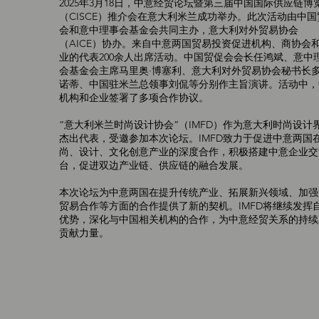
2025年3月18日，中意经贸论坛暨第三届中国国际供应链博
（CISCE）推介会在意大利米兰成功举办。此次活动由中国
会和意中理事会基金会共同主办，意大利对外贸易协会
（AICE）协办。来自中意两国贸易投资促进机构、商协会
业的代表200余人出席活动。中国贸促会会长任鸿斌、意中
会基金会主席马里奥·博塞利、意大利对外贸易协会秘书长
诺蒂、中国驻米兰总领事刘侃等分别作主旨演讲。活动中，
机构和企业签署了多项合作协议。
“意大利米兰时尚设计协会”（IMFD）作为意大利时尚设计
杰出代表，受邀参加本次论坛。IMFD致力于促进中意两国
尚、设计、文化创意产业的深度合作，积极搭建中意企业交
台，促进双边产业链、供应链的融合发展。
本次论坛为中意两国在提升传统产业、拓展新兴领域、加强
贸易合作等方面的合作提供了新的契机。IMFD将继续发挥
优势，深化与中国相关机构的合作，为中意经贸关系的持续
贡献力量。