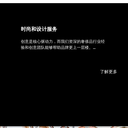
时尚和设计服务
创意是核心驱动力，而我们资深的奢侈品行业经
验和创意团队能够帮助品牌更上一层楼。

时尚与设计领域·服务项目

-品牌设计企划与设计顾问服务

-IMFD × 品牌联名胶囊系列合作

了解更多
-品牌国际推广支持

-意大利时尚与设计行业专家讲座

-IMFD意大利时尚设计游学项目

-全球时尚与家居产业链资源整合对接

-品牌国际化投资与法律事务咨询

-意大利建筑、室内设计与建材供应管理

-品牌米兰时装周参展策划执行

-品牌米兰设计周参展策划执行